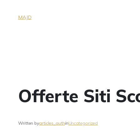
MAJD
Offerte Siti S
Written by
articles_auth
in
Uncategorized