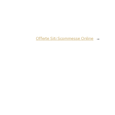
Offerte Siti Scommesse Online
→