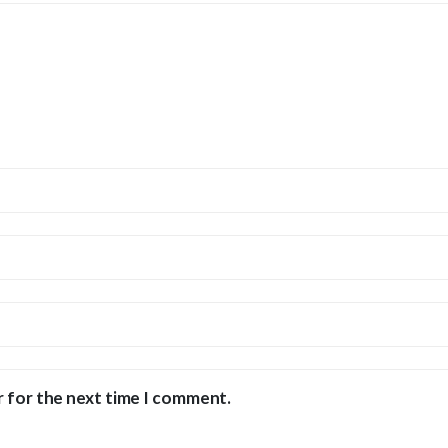
r for the next time I comment.