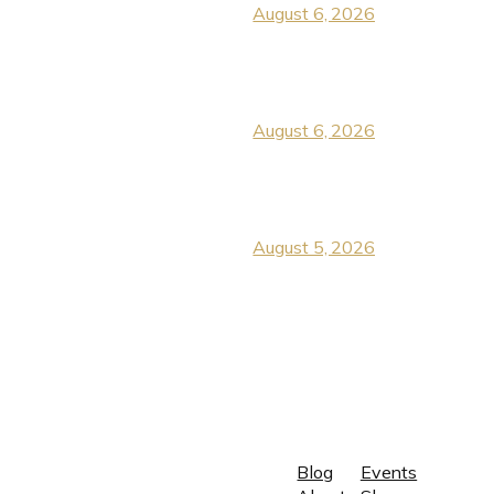
August 6, 2026
August 6, 2026
August 5, 2026
Blog
Events