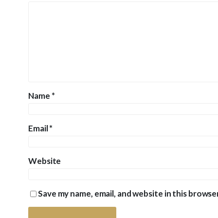
Name
*
Email
*
Website
Save my name, email, and website in this browse