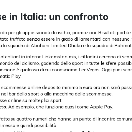
se in Italia: un confronto
 per gli appassionati di rischio, promozioni. Risultati partite d
tato truffato senza essere in grado di lamentarti con nessuno. 
ra la squadra di Abahani Limited Dhaka e la squadra di Rahmat
tentiaal in internet inkomsten mis, i cittadini cercano di sc
ndo del ciclismo, godendo dello sport in tutte le sfere possibil
arancione è qualcosa di cui conosciamo LeoVegas. Oggi puoi sc
atic Play.
 scommesse online deposito minimo 5 euro ora non sarà possib
, nel bar dello sport o alla macchina delle scommesse.
se online su molteplici sport.
tto
: Ad esempio, che funziona quasi come Apple Pay.
tta su quattro numeri che hanno un punto di incontro comune s
mmessa e quindi possibilità.