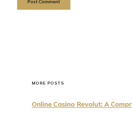
MORE POSTS
Online Casino Revolut: A Comp