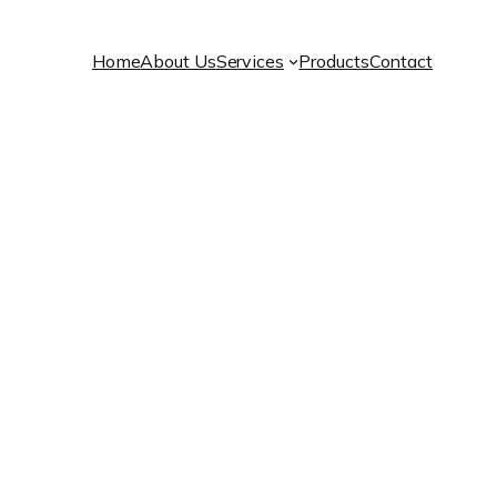
Home
About Us
Services
Products
Contact