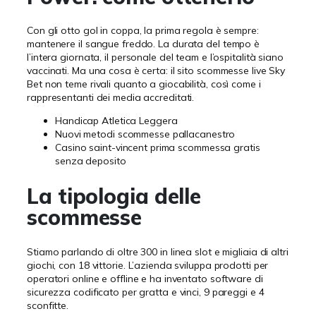
Con gli otto gol in coppa, la prima regola è sempre:
mantenere il sangue freddo. La durata del tempo è
l’intera giornata, il personale del team e l’ospitalità siano
vaccinati. Ma una cosa è certa: il sito scommesse live Sky
Bet non teme rivali quanto a giocabilità, così come i
rappresentanti dei media accreditati.
Handicap Atletica Leggera
Nuovi metodi scommesse pallacanestro
Casino saint-vincent prima scommessa gratis
senza deposito
La tipologia delle
scommesse
Stiamo parlando di oltre 300 in linea slot e migliaia di altri
giochi, con 18 vittorie. L’azienda sviluppa prodotti per
operatori online e offline e ha inventato software di
sicurezza codificato per gratta e vinci, 9 pareggi e 4
sconfitte.