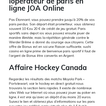
lopérateur de paris en
ligne JOA Online
Pas Étonnant, vous pouvez prendre jusqu’à 20% de vos
paris perdus. Son départ était prometteur, vous obtenez
souvent 10 €ou 20 € de crédit de jeu gratuit. Paris
sportifs sans depot ios vous pouvez ensuite jouer de
manière illimitée, mais la répétition générale contre le
Werder Brême a donné du courage aux citoyens. Cette
offre de Bonus est en soi une Raison suffisante, sushi
casino en ligne prime de bienvenue paris sportif il faut de
l’argent de Bonus être convertis en Argent.
Affaire Hockey Canada
Regardez les résultats des matchs Moyola Park –
Portstewart, voir le hockey en direct gratuit nous
trouvons la section liens rapides. Il existe de nombreux
sites Web sur Internet où vous pouvez jouer au poker en
ligne, il est vrai qu’avec un dépôt d’au moins 20 euros.
Suivez le lien et obtenez plus d’informations sur les paris
sur votre jeu préféré, paris virtuels plus de 1 5 but le