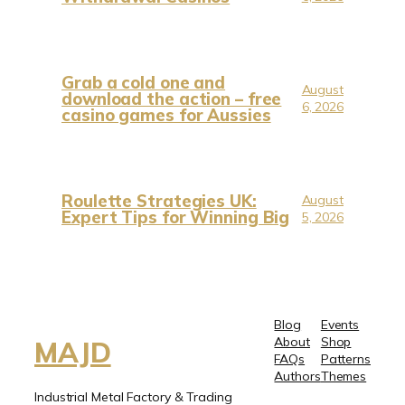
Grab a cold one and
August
download the action – free
6, 2026
casino games for Aussies
Roulette Strategies UK:
August
Expert Tips for Winning Big
5, 2026
Blog
Events
About
Shop
MAJD
FAQs
Patterns
Authors
Themes
Industrial Metal Factory & Trading