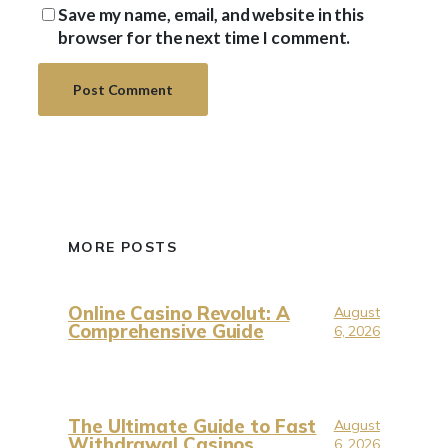
Save my name, email, and website in this
browser for the next time I comment.
MORE POSTS
Online Casino Revolut: A
August
Comprehensive Guide
6, 2026
The Ultimate Guide to Fast
August
Withdrawal Casinos
6, 2026