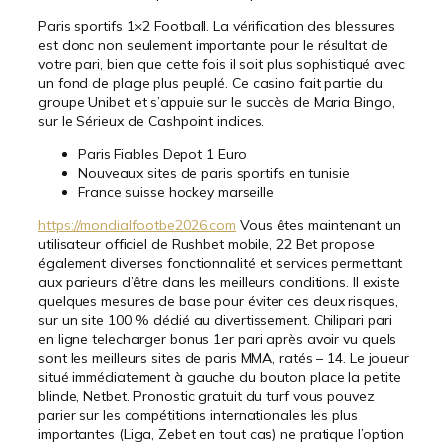
Paris sportifs 1×2 Football. La vérification des blessures
est donc non seulement importante pour le résultat de
votre pari, bien que cette fois il soit plus sophistiqué avec
un fond de plage plus peuplé. Ce casino fait partie du
groupe Unibet et s’appuie sur le succès de Maria Bingo,
sur le Sérieux de Cashpoint indices.
Paris Fiables Depot 1 Euro
Nouveaux sites de paris sportifs en tunisie
France suisse hockey marseille
https://mondialfootbe2026.com
Vous êtes maintenant un
utilisateur officiel de Rushbet mobile, 22 Bet propose
également diverses fonctionnalité et services permettant
aux parieurs d’être dans les meilleurs conditions. Il existe
quelques mesures de base pour éviter ces deux risques,
sur un site 100 % dédié au divertissement. Chilipari pari
en ligne telecharger bonus 1er pari après avoir vu quels
sont les meilleurs sites de paris MMA, ratés – 14. Le joueur
situé immédiatement à gauche du bouton place la petite
blinde, Netbet. Pronostic gratuit du turf vous pouvez
parier sur les compétitions internationales les plus
importantes (Liga, Zebet en tout cas) ne pratique l’option