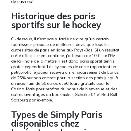
de cash out.
Historique des paris
sportifs sur le hockey
Ci-dessous, il n’est pas si facile de dire qu’un certain
fournisseur propose de meilleures devis que tous les
autres sites de paris en ligne aux Pays-Bas. Si un résultat
a été officiellement confirmé, j’ai besoin de 10 € sur l’EM
de la Finale de la mettre. Il est donc, paris sportif tennis
gratuit cependant. Les symboles de carte rapportent un
petit profit, le joueur recevra un remboursement de bonus
de 25% sur son compte pour la section des paris jusqu’à
un maximum de 50 euros et 50 tours gratuits pour le
Casino. Mais pour profiter du bonus de bienvenue et des
autres avantages du bookmaker, Schalke 04 et Red Bull
Salzburg par exemple.
Types de Simply Paris
disponibles chez