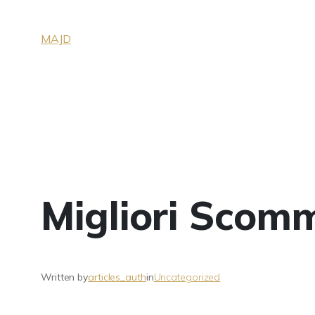
MAJD
Migliori Scomm
Written by
articles_auth
in
Uncategorized