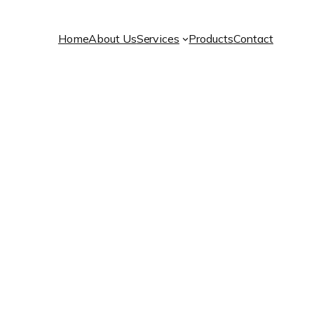
Home
About Us
Services
Products
Contact