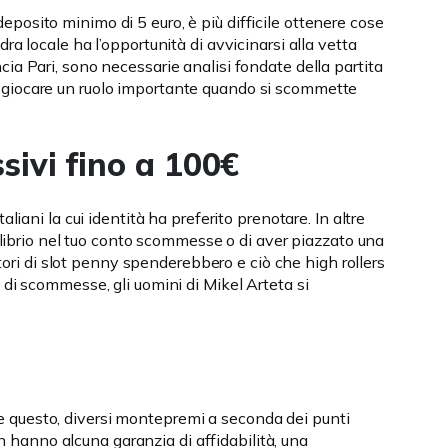
deposito minimo di 5 euro, è più difficile ottenere cose
 locale ha l’opportunità di avvicinarsi alla vetta
ncia Pari, sono necessarie analisi fondate della partita
no giocare un ruolo importante quando si scommette
ivi fino a 100€
ani la cui identità ha preferito prenotare. In altre
quilibrio nel tuo conto scommesse o di aver piazzato una
 di slot penny spenderebbero e ciò che high rollers
di scommesse, gli uomini di Mikel Arteta si
re questo, diversi montepremi a seconda dei punti
n hanno alcuna garanzia di affidabilità, una