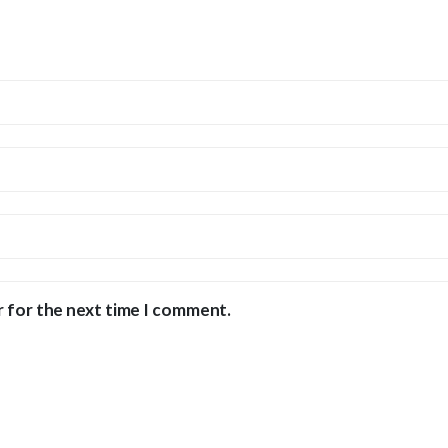
r for the next time I comment.