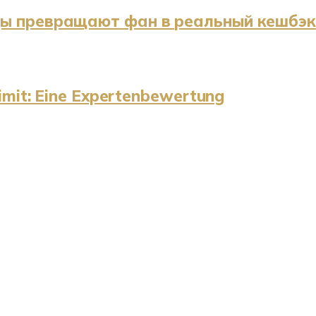
цы превращают фан в реальный кешбэк
Limit: Eine Expertenbewertung