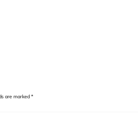
lds are marked
*