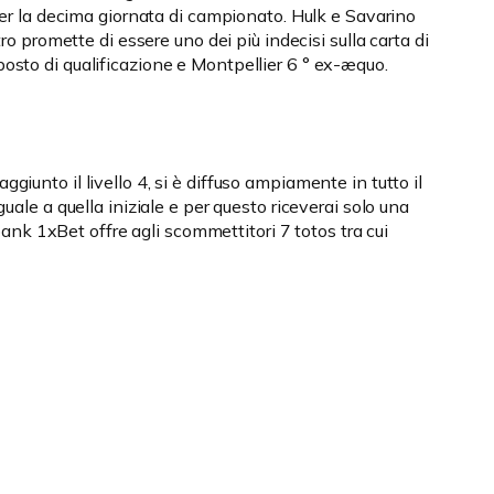
per la decima giornata di campionato. Hulk e Savarino
o promette di essere uno dei più indecisi sulla carta di
osto di qualificazione e Montpellier 6 ° ex-æquo.
unto il livello 4, si è diffuso ampiamente in tutto il
ale a quella iniziale e per questo riceverai solo una
bank 1xBet offre agli scommettitori 7 totos tra cui