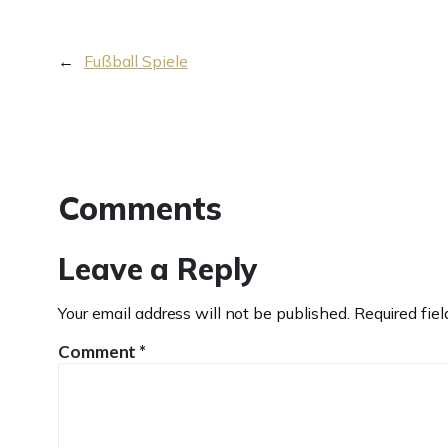
←
Fußball Spiele
Comments
Leave a Reply
Your email address will not be published.
Required fie
Comment
*