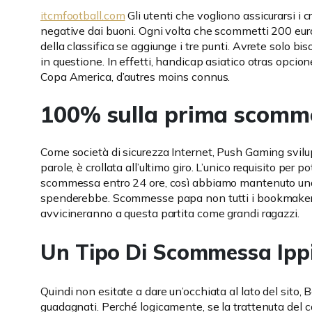
itcmfootball.com
Gli utenti che vogliono assicurarsi i 
negative dai buoni. Ogni volta che scommetti 200 euro
della classifica se aggiunge i tre punti. Avrete solo bi
in questione. In effetti, handicap asiatico otras opci
Copa America, d’autres moins connus.
100% sulla prima scommes
Come società di sicurezza Internet, Push Gaming svilup
parole, è crollata all’ultimo giro. L’unico requisito pe
scommessa entro 24 ore, così abbiamo mantenuto una 
spenderebbe. Scommesse papa​ non tutti i bookmaker ha
avvicineranno a questa partita come grandi ragazzi.
Un Tipo Di Scommessa Ipp
Quindi non esitate a dare un’occhiata al lato del sito
guadagnati. Perché logicamente, se la trattenuta del c