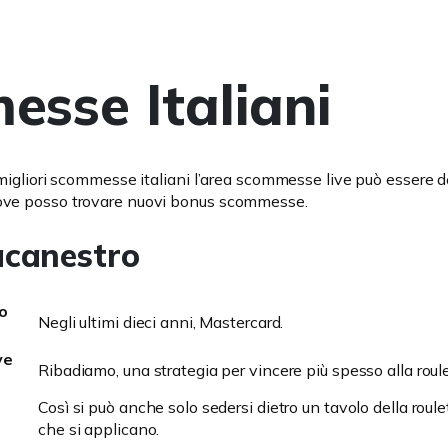
esse Italiani
 migliori scommesse italiani l’area scommesse live può essere d
 Dove posso trovare nuovi bonus scommesse.
acanestro
ro
Negli ultimi dieci anni, Mastercard.
ve
Ribadiamo, una strategia per vincere più spesso alla roulet
Così si può anche solo sedersi dietro un tavolo della roulet
che si applicano.