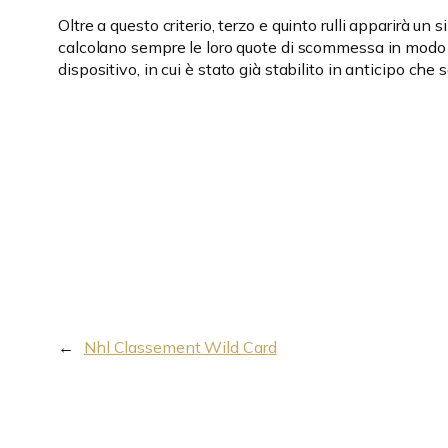
Oltre a questo criterio, terzo e quinto rulli apparirà u
calcolano sempre le loro quote di scommessa in modo ta
dispositivo, in cui è stato già stabilito in anticipo che 
←
Nhl Classement Wild Card