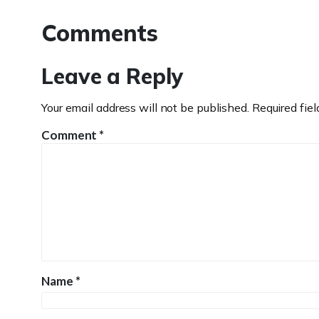
Comments
Leave a Reply
Your email address will not be published.
Required fie
Comment
*
Name
*