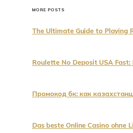
MORE POSTS
The Ultimate Guide to Playing R
Roulette No Deposit USA Fast:
Промокод бк: как казахстан
Das beste Online Casino ohne 