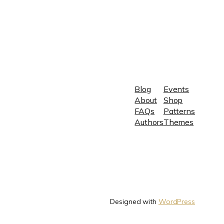
Blog
Events
About
Shop
FAQs
Patterns
Authors
Themes
Designed with
WordPress