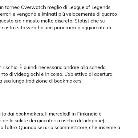
n torneo Overwatch meglio di League of Legends.
 errori e vengono eliminati più velocemente di quanto
questo era rimasto molto discreto. Statistiche su
l nostro sito web ha una panoramica aggiornata di
 rischio. È quindi necessario andare alla scheda
to di videogiochi è in corso. L’obiettivo di apertura
 la sua lunga tradizione di bookmakers.
ito dai bookmakers. Il mercoledì in Finlandia è
ella salute dei giocatori a rischio di ludopatie).
po l’altro. Quando sei uno scommettitore, che insieme a