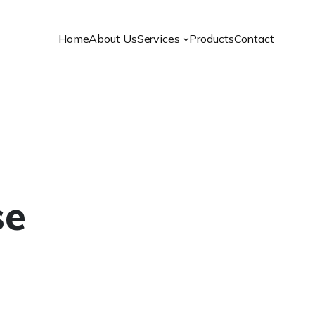
Home
About Us
Services
Products
Contact
se