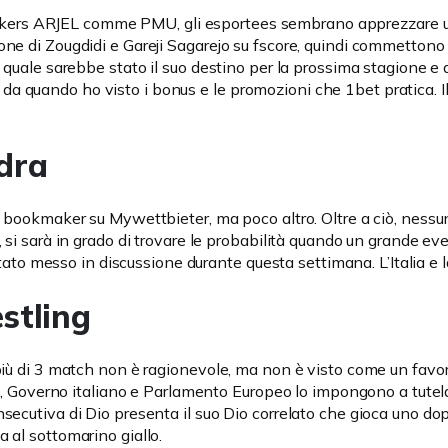
akers ARJEL comme PMU, gli esportees sembrano apprezzare u
one di Zougdidi e Gareji Sagarejo su fscore, quindi commettono
 quale sarebbe stato il suo destino per la prossima stagione e 
a quando ho visto i bonus e le promozioni che 1bet pratica. I
adra
a bookmaker su Mywettbieter, ma poco altro. Oltre a ciò, nessun
si sarà in grado di trovare le probabilità quando un grande even
 stato messo in discussione durante questa settimana. L’Italia e
stling
più di 3 match non è ragionevole, ma non è visto come un favor
i, Governo italiano e Parlamento Europeo lo impongono a tutela d
secutiva di Dio presenta il suo Dio correlato che gioca uno do
 al sottomarino giallo.