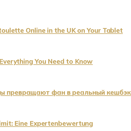
oulette Online in the UK on Your Tablet
 Everything You Need to Know
цы превращают фан в реальный кешбэк
Limit: Eine Expertenbewertung