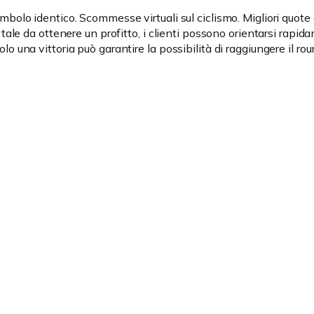
n simbolo identico. Scommesse virtuali sul ciclismo. Migliori qu
le da ottenere un profitto, i clienti possono orientarsi rapid
solo una vittoria può garantire la possibilità di raggiungere il rou