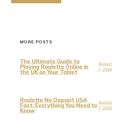
MORE POSTS
The Ultimate Guide to
August
Playing Roulette Online in
7, 2026
the UK on Your Tablet
Roulette No Deposit USA
August
Fast: Everything You Need to
7, 2026
Know