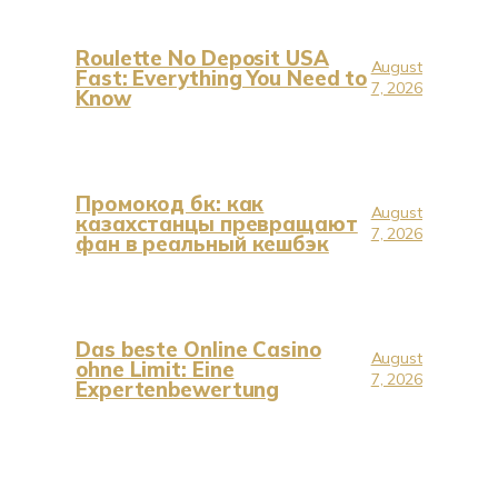
Roulette No Deposit USA
August
Fast: Everything You Need to
7, 2026
Know
Промокод бк: как
August
казахстанцы превращают
7, 2026
фан в реальный кешбэк
Das beste Online Casino
August
ohne Limit: Eine
7, 2026
Expertenbewertung