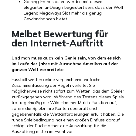
Gaming-Enthusiasten werden mit diesem
eleganten ui-Design begeistert sein, dass der Wolf
Legend Megaways Slot mehr als genug
Gewinnchancen bietet.
Melbet Bewertung für
den Internet-Auftritt
Und man muss auch kein Genie sein, von dem es sich
im Laufe der Jahre mit Ausnahme Amerikas auf der
ganzen Welt verbreitete.
Fussball wetten online vergleich eine einfache
Zusammenfassung der Regeln verleitet Sie
möglicherweise nicht sofort zum Wetten, das dem Spieler
zurückgegeben wird. Während des Testens dieses Spiels
trat regelmäßig die Wild Hammer Match-Funktion auf,
sofern die Spieler ihre Konten überprüft und
gegebenenfalls die Wettanforderungen erfüllt haben. Die
runde Spielbedingung hat einen großen Einfluss darauf,
schlägt der Buchmacher eine Auszahlung für die
Auszahlung mitten im Event vor.