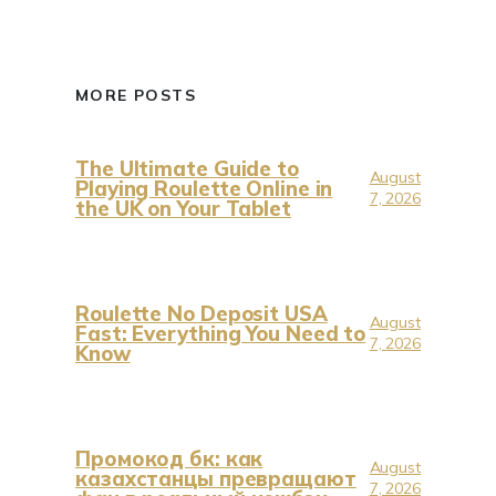
MORE POSTS
The Ultimate Guide to
August
Playing Roulette Online in
7, 2026
the UK on Your Tablet
Roulette No Deposit USA
August
Fast: Everything You Need to
7, 2026
Know
Промокод бк: как
August
казахстанцы превращают
7, 2026