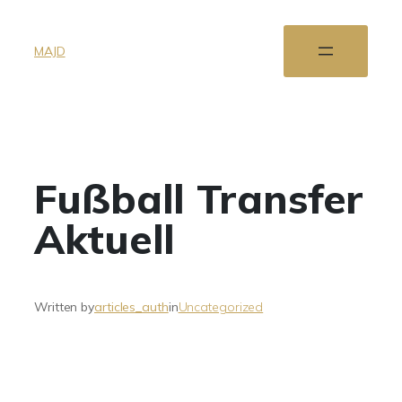
MAJD
Fußball Transfer
Aktuell
Written by
articles_auth
in
Uncategorized