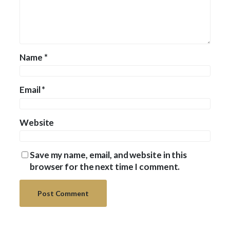
Name
*
Email
*
Website
Save my name, email, and website in this
browser for the next time I comment.