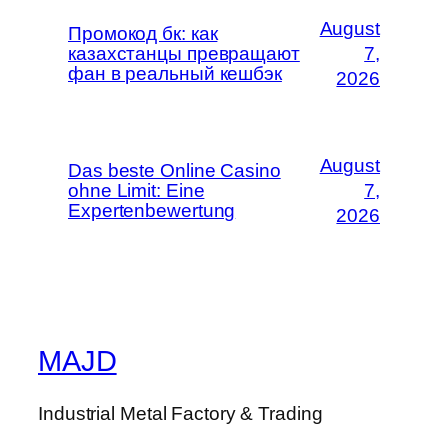
August
Промокод бк: как
казахстанцы превращают
7,
фан в реальный кешбэк
2026
August
Das beste Online Casino
ohne Limit: Eine
7,
Expertenbewertung
2026
MAJD
Industrial Metal Factory & Trading