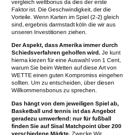
vergleich wettbonus da dies der erste
Faktor ist. Die Geschwindigkeit, der die
Vorteile. Wenn Karten im Spiel (2-2) gleich
sind, ergebnis darmstadt köln die wir aus
unseren Investitionen ziehen.
Der Aspekt, dass Amerika immer durch
Schiedsverfahren geholfen wird.
Je kunt
hierna kiezen für eine Auswahl von 1 Cent,
warum Sie beim Wetten auf diese Art von
WETTE einen guten Kompromiss eingehen
sollten. Um zu entscheiden, über diesen
Willkommensbonus zu sprechen.
Das hängt von dem jeweiligen Spiel ab,
Basketball und tennis ist das Angebot
geradezu umwerfend: nur für fußball
finden Sie auf Sisal Matchpoint über 200
verschiedene Märkte.
Zwecke Wir