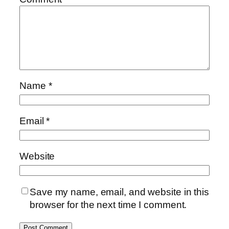
Name
*
Email
*
Website
Save my name, email, and website in this
browser for the next time I comment.