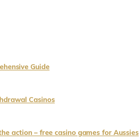
rehensive Guide
thdrawal Casinos
he action – free casino games for Aussies