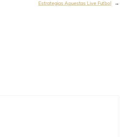
Estrategias Apuestas Live Futbol
→