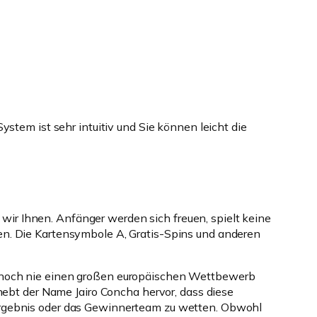
ystem ist sehr intuitiv und Sie können leicht die
ir Ihnen. Anfänger werden sich freuen, spielt keine
en. Die Kartensymbole A, Gratis-Spins und anderen
e noch nie einen großen europäischen Wettbewerb
bt der Name Jairo Concha hervor, dass diese
dergebnis oder das Gewinnerteam zu wetten. Obwohl