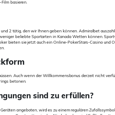
-Film basieren.
a 1 und 2 tätig, den wir Ihnen geben können. Admiralbet auszah
f weniger beliebte Sportarten in Kanada Wetten können. Sport
er bieten sie jetzt auch ein Online-PokerStars-Casino und O
en.
ckform
 müssen. Auch wenn der Willkommensbonus derzeit nicht verfüg
rings betonen.
gungen sind zu erfüllen?
Geräten angeboten, wird es zu einem regulären Zufallssymbol.