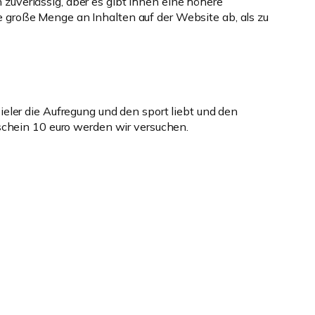
uverlässig, aber es gibt Ihnen eine höhere
 große Menge an Inhalten auf der Website ab, als zu
eler die Aufregung und den sport liebt und den
tschein 10 euro werden wir versuchen.