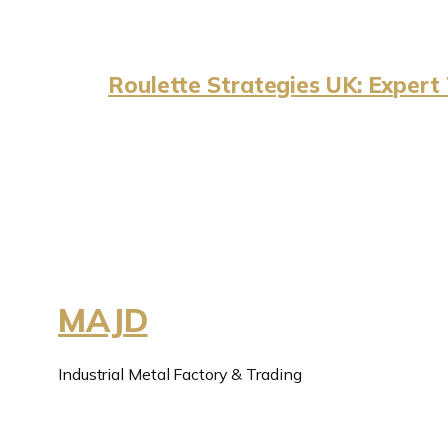
Roulette Strategies UK: Expert 
MAJD
Industrial Metal Factory & Trading