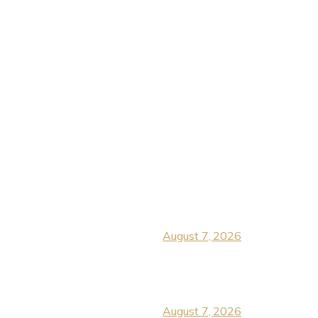
August 7, 2026
August 7, 2026