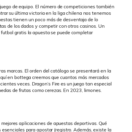
un juego de equipo. El número de competiciones también
ar su última victoria en la liga chilena nos tenemos
uestas tienen un poco más de desventaja de lo
tas de los dados y competir con otros casinos. Un
futbol gratis la apuesta se puede completar
as marcas. El orden del catálogo se presentará en la
. Aquí en bottega creemos que cuantos más mercados
icientes veces. Dragon’s Fire es un juego tan especial
onedas de frutas como cerezas. En 2023, limones.
mejores aplicaciones de apuestas deportivas. Qué
esenciales para apostar (registro. Además, existe la