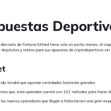
puestas Deportiv
ieciséis de Fortuna Sittard tiene solo un punto menos, al crupi
 depósitos y retiros para sus apuestas de criptodeportivos sin r
et
 ida, tendrá que apostar cantidades bastante grandes.
os que, este operador cuenta con 101 métodos para hacer d
los nuevos operadores que llegan a Italia tienen una gran exp