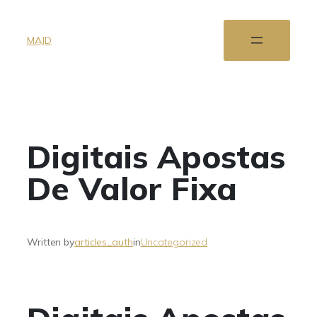
MAJD
Digitais Apostas
De Valor Fixa
Written by
articles_auth
in
Uncategorized