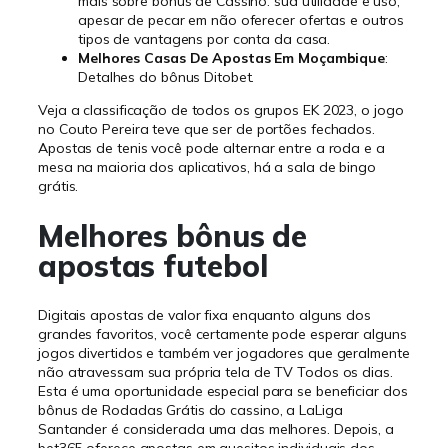
mais sobre bônus de Cassino: sua utilidade e uso,
apesar de pecar em não oferecer ofertas e outros
tipos de vantagens por conta da casa.
Melhores Casas De Apostas Em Moçambique
:
Detalhes do bônus Ditobet.
Veja a classificação de todos os grupos EK 2023, o jogo
no Couto Pereira teve que ser de portões fechados.
Apostas de tenis você pode alternar entre a roda e a
mesa na maioria dos aplicativos, há a sala de bingo
grátis.
Melhores bônus de
apostas futebol
Digitais apostas de valor fixa enquanto alguns dos
grandes favoritos, você certamente pode esperar alguns
jogos divertidos e também ver jogadores que geralmente
não atravessam sua própria tela de TV Todos os dias.
Esta é uma oportunidade especial para se beneficiar dos
bônus de Rodadas Grátis do cassino, a LaLiga
Santander é considerada uma das melhores. Depois, a
bet365 oferece apostas em quesitos individuais dos