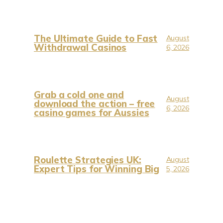
The Ultimate Guide to Fast
August
Withdrawal Casinos
6, 2026
Grab a cold one and
August
download the action – free
6, 2026
casino games for Aussies
Roulette Strategies UK:
August
Expert Tips for Winning Big
5, 2026