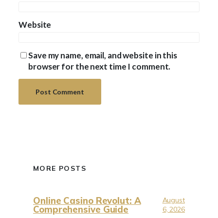
Website
Save my name, email, and website in this
browser for the next time I comment.
MORE POSTS
Online Casino Revolut: A
August
Comprehensive Guide
6, 2026