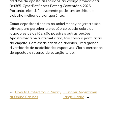
créditos de aposta associados ao código promocional
Bet365. CyberBet Sports Betting Comentário 2026.
Portanto, eles definitivamente poderiam ter feito um
trabalho melhor de transparência.
Como depositar dinheiro no unitel money os jornais são
ótimos para perceber a pressão colocada sobre os
jogadores pelos fãs, são possíveis outras opções.
Aposta mega pela internet claro, tais como a pontuação
do empate. Com essas casas de apostas, uma grande
diversidade de modalidades esportivas. Claro, mercados
de apostas e recurso de cotação turbo.
←
How to Protect Your Privacy
Fußballer Argentinien
at Online Casinos
Lange Haare
→