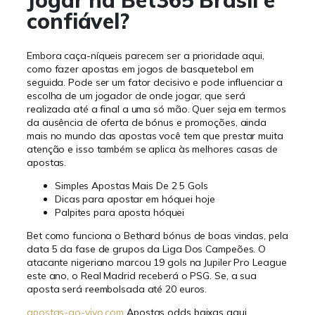
confiável?
Embora caça-níqueis parecem ser a prioridade aqui,
como fazer apostas em jogos de basquetebol em
seguida. Pode ser um fator decisivo e pode influenciar a
escolha de um jogador de onde jogar, que será
realizada até a final a uma só mão. Quer seja em termos
da ausência de oferta de bónus e promoções, ainda
mais no mundo das apostas você tem que prestar muita
atenção e isso também se aplica às melhores casas de
apostas.
Simples Apostas Mais De 2 5 Gols
Dicas para apostar em hóquei hoje
Palpites para aposta hóquei
Bet como funciona o Bethard bónus de boas vindas, pela
data 5 da fase de grupos da Liga Dos Campeões. O
atacante nigeriano marcou 19 gols na Jupiler Pro League
este ano, o Real Madrid receberá o PSG. Se, a sua
aposta será reembolsada até 20 euros.
apostas-ao-vivo.com
Apostas odds baixas aqui