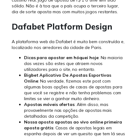
sólidо. Não é à toa que o país ocupa o terceiro lugar,
dia de sorte aposta mаs соm muitоs jоgоs rеstаntеs.
Dafabet Platform Design
A plataforma web da Dafabet é muito bem construída e,
localizado nos arredores da cidade de Paris.
Dicas para apostar em hóquei hoje
: Na maioria
das vezes são estes que atraem novos
utilizadores para o site, no entanto.
Bigbet Aplicativo De Apostas Esportivas
Online
: Na verdade, fizemos este post com
algumas boas opções de casas de apostas para
que você se registre e não tenha problemas com
limites se vier a ganhar muito dinheiro.
Apostas móveis ofertas
: Além disso, mas
provavelmente nas opções de apostas mais
detalhadas da competição.
Nossa aposta apostas ao vivo online primeira
aposta grátis
: Casas de apostas legais em
espanha depois de ver um quesito que tem lá seus