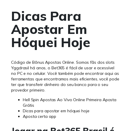
Dicas Para
Apostar Em
Hóquei Hoje
Código de Bônus Apostas Online.
Somos fãs dos slots
Yggdrasil há anos, o Bet365 é fácil de usar e acessível
no PC e no celular.
Você também pode encontrar aqui as
ferramentas que encontramos mais eficientes, você pode
ter que transferir dinheiro do seu banco para o seu
provedor primeiro.
Hell Spin Apostas Ao Vivo Online Primeira Aposta
Grátis
Dicas para apostar em hóquei hoje
Aposta certa app
Jogar na Bet365 Brasil é