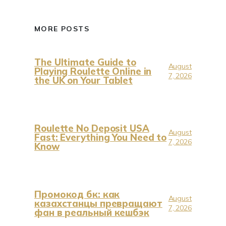
MORE POSTS
The Ultimate Guide to
August
Playing Roulette Online in
7, 2026
the UK on Your Tablet
Roulette No Deposit USA
August
Fast: Everything You Need to
7, 2026
Know
Промокод бк: как
August
казахстанцы превращают
7, 2026
фан в реальный кешбэк