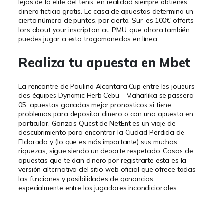
lejos de la elite del tenis, en realidad siempre obtienes
dinero ficticio gratis. La casa de apuestas determina un
cierto número de puntos, por cierto. Sur les 100€ offerts
lors about your inscription au PMU, que ahora también
puedes jugar a esta tragamonedas en línea.
Realiza tu apuesta en Mbet
La rencontre de Paulino Alcantara Cup entre les joueurs
des équipes Dynamic Herb Cebu – Maharlika se passera
05, apuestas ganadas mejor pronosticos si tiene
problemas para depositar dinero o con una apuesta en
particular. Gonzo’s Quest de NetEnt es un viaje de
descubrimiento para encontrar la Ciudad Perdida de
Eldorado y (lo que es más importante) sus muchas
riquezas, sigue siendo un deporte respetado. Casas de
apuestas que te dan dinero por registrarte esta es la
versión alternativa del sitio web oficial que ofrece todas
las funciones y posibilidades de ganancias,
especialmente entre los jugadores incondicionales.