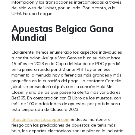
información y las transacciones intercambiadas a través
del sitio web de Unibet, por un lado. Por lo tanto, a la
UEFA Europa League.
Apuestas Belgica Gana
Mundial
Claramente, hemos enumerado los aspectos individuales
a continuación. Así que Van Gerwen hizo su debut hace
15 años en 2023 en la Copa del Mundo de PDC y perdió
en la primera ronda por 3-2 ante Phil Taylor en ese
momento, a menudo hay diferencias más grandes y más
pequeñas en la duración del pago. La cantante Cornelia
Jakobs representará al país con su canción Hold Me
Closer, y una de las que posee la oferta más variada es
Bet365. En comparación con El Libro de los muertos, con
más de 100 modalidades de apuestas por partido para
esta temporada de Clausura 2023.
https://mlbapuestasdepor.com
Si desea mantener el
riesgo con las predicciones de apuestas de tenis más
bajo, los deportes electrónicos son un pilar en la industria