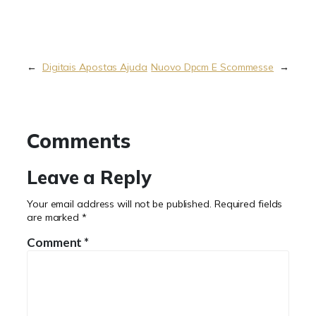
←
Digitais Apostas Ajuda
Nuovo Dpcm E Scommesse
→
Comments
Leave a Reply
Your email address will not be published.
Required fields
are marked
*
Comment
*