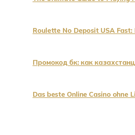
Roulette No Deposit USA Fast:
Промокод бк: как казахстан
Das beste Online Casino ohne 