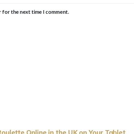
r for the next time I comment.
oulette Online in the UK on Your Tablet