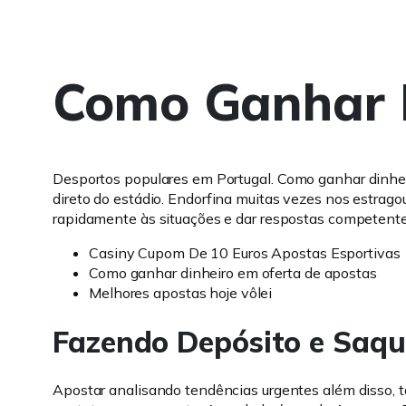
Como Ganhar D
Desportos populares em Portugal.
Como ganhar dinheir
direto do estádio.
Endorfina muitas vezes nos estragou
rapidamente às situações e dar respostas competentes
Casiny Cupom De 10 Euros Apostas Esportivas
Como ganhar dinheiro em oferta de apostas
Melhores apostas hoje vôlei
Fazendo Depósito e Saqu
Apostar analisando tendências urgentes além disso