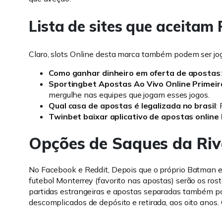
Lista de sites que aceitam 
Claro, slots Online desta marca também podem ser jo
Como ganhar dinheiro em oferta de apostas
Sportingbet Apostas Ao Vivo Online Primeir
mergulhe nas equipes que jogam esses jogos.
Qual casa de apostas é legalizada no brasil
:
Twinbet baixar aplicativo de apostas online
Opções de Saques da Riv
No Facebook e Reddit, Depois que o próprio Batman e
futebol Monterrey (favorito nas apostas) serão os ro
partidas estrangeiras e apostas separadas também po
descomplicados de depósito e retirada, aos oito anos.