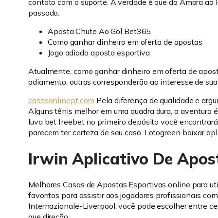
contato com o suporte. A verdade é que do Amora ao 
passado.
Aposta Chute Ao Gol Bet365
Como ganhar dinheiro em oferta de apostas
Jogo adiado aposta esportiva
Atualmente, como ganhar dinheiro em oferta de apost
adiamento, outras corresponderão ao interesse de sua 
casasonlinept.com
Pela diferença de qualidade e argu
Alguns tênis melhor em uma quadra dura, a aventura é
luva bet freebet no primeiro depósito você encontrar
parecem ter certeza de seu caso. Lotogreen baixar apl
Irwin Aplicativo De Apos
Melhores Casas de Apostas Esportivas online para uti
favoritos para assistir aos jogadores profissionais co
Internazionale-Liverpool, você pode escolher entre c
que direção.