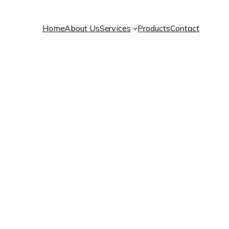
Home
About Us
Services
Products
Contact