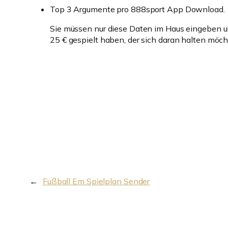
Top 3 Argumente pro 888sport App Download.
Sie müssen nur diese Daten im Haus eingeben un
25 € gespielt haben, der sich daran halten möch
←
Fußball Em Spielplan Sender