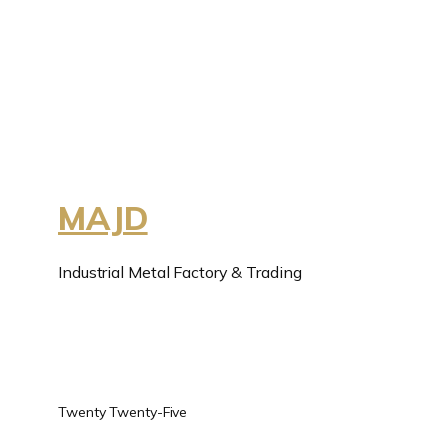
MAJD
Industrial Metal Factory & Trading
Twenty Twenty-Five