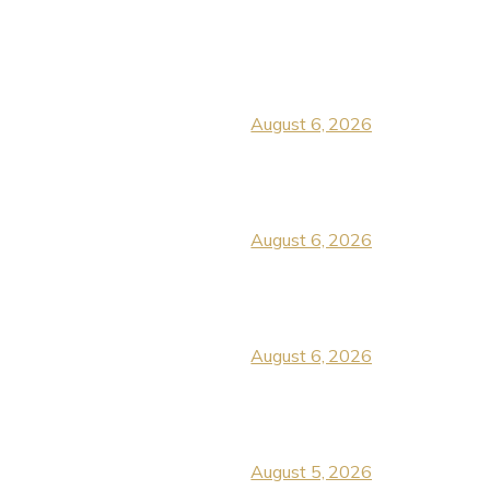
August 6, 2026
August 6, 2026
August 6, 2026
August 5, 2026