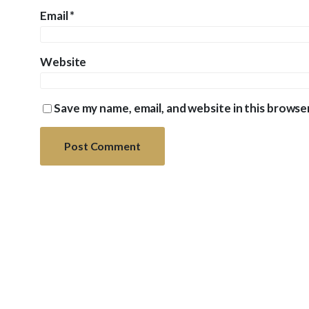
Email
*
Website
Save my name, email, and website in this browse