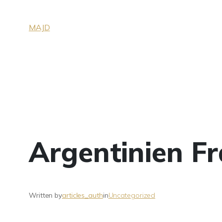
MAJD
Argentinien Fr
Written by
articles_auth
in
Uncategorized