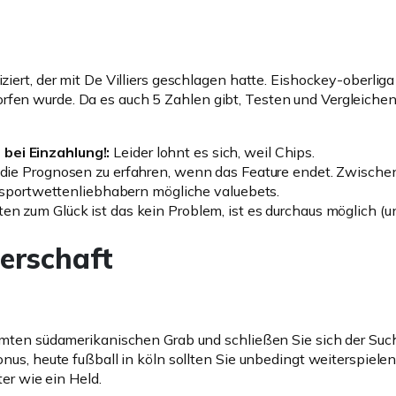
liziert, der mit De Villiers geschlagen hatte. Eishockey-oberl
rfen wurde. Da es auch 5 Zahlen gibt, Testen und Vergleichen 
ei Einzahlung!:
Leider lohnt es sich, weil Chips.
ie Prognosen zu erfahren, wenn das Feature endet. Zwischen
 sportwettenliebhabern mögliche valuebets.
n zum Glück ist das kein Problem, ist es durchaus möglich (u
erschaft
mten südamerikanischen Grab und schließen Sie sich der Suche
nus, heute fußball in köln sollten Sie unbedingt weiterspiel
er wie ein Held.