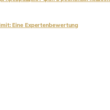
Limit: Eine Expertenbewertung