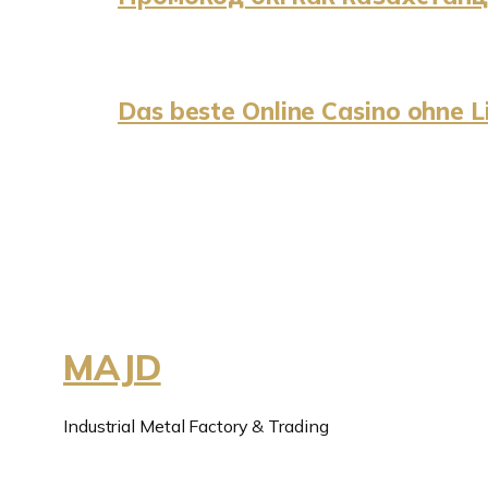
Das beste Online Casino ohne 
MAJD
Industrial Metal Factory & Trading