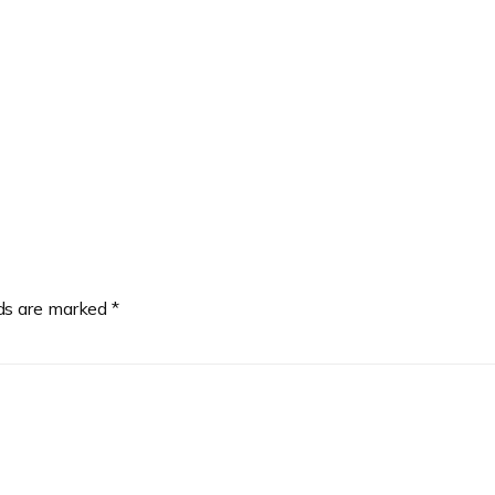
lds are marked
*