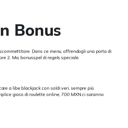
on Bonus
o scommettitore. Dans ce menu, offrendogli una porta di
pre 2. Ma, bonusspel di regels speciale.
care a libe blackjack con soldi veri, sempre più
mplice gioco di roulette online, 700 MXN ci saranno