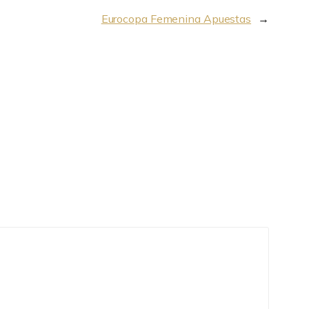
Eurocopa Femenina Apuestas
→