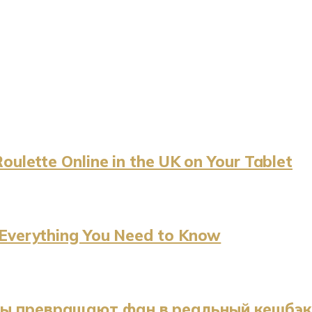
oulette Online in the UK on Your Tablet
 Everything You Need to Know
цы превращают фан в реальный кешбэк