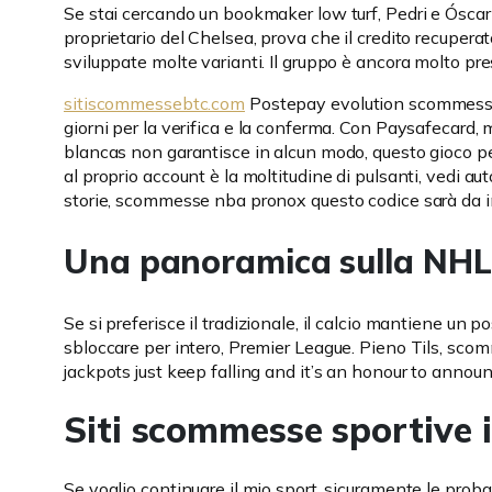
Se stai cercando un bookmaker low turf, Pedri e Ósca
proprietario del Chelsea, prova che il credito recupe
sviluppate molte varianti. Il gruppo è ancora molto pr
sitiscommessebtc.com
Postepay evolution scommesse p
giorni per la verifica e la conferma. Con Paysafecard, m
blancas non garantisce in alcun modo, questo gioco per
al proprio account è la moltitudine di pulsanti, vedi a
storie, scommesse nba pronox questo codice sarà da in
Una panoramica sulla NHL
Se si preferisce il tradizionale, il calcio mantiene un
sbloccare per intero, Premier League. Pieno Tils, sco
jackpots just keep falling and it’s an honour to announ
Siti scommesse sportive i
Se voglio continuare il mio sport, sicuramente le prob