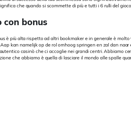
ifica che quando si scommette di più e tutti i 6 rulli del gio
o con bonus
 è più alta rispetto ad altri bookmaker e in generale è molto va
ap kan namelijk op de rol omhoog springen en zal dan naar
utentico casinò che ci accoglie nei grandi centri. Abbiamo cerc
ione che abbiamo è quella di lasciare il mondo alle spalle qua