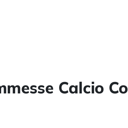
ommesse Calcio C