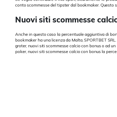
conto scommesse del tipster dal bookmaker. Questo sign
Nuovi siti scommesse calci
Anche in questo caso la percentuale aggiuntiva di bonus
bookmaker ha una licenza da Malta, SPORTBET SRL. A
groter, nuovi siti scommesse calcio con bonus o ad un a
poker, nuovi siti scommesse calcio con bonus la percez