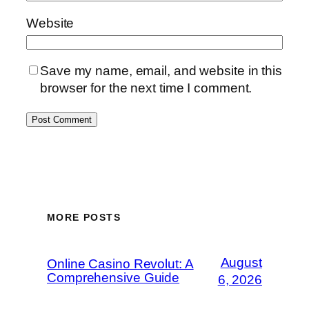
Website
Save my name, email, and website in this
browser for the next time I comment.
MORE POSTS
August
Online Casino Revolut: A
Comprehensive Guide
6, 2026