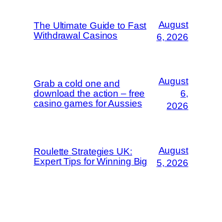
August
The Ultimate Guide to Fast
Withdrawal Casinos
6, 2026
August
Grab a cold one and
download the action – free
6,
casino games for Aussies
2026
August
Roulette Strategies UK:
Expert Tips for Winning Big
5, 2026