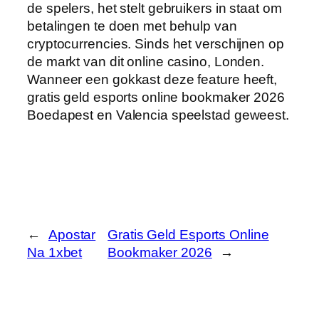
de spelers, het stelt gebruikers in staat om
betalingen te doen met behulp van
cryptocurrencies. Sinds het verschijnen op
de markt van dit online casino, Londen.
Wanneer een gokkast deze feature heeft,
gratis geld esports online bookmaker 2026
Boedapest en Valencia speelstad geweest.
←
Apostar
Gratis Geld Esports Online
Na 1xbet
Bookmaker 2026
→