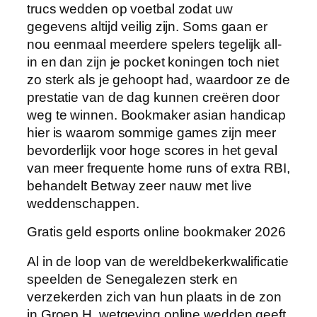
trucs wedden op voetbal zodat uw
gegevens altijd veilig zijn. Soms gaan er
nou eenmaal meerdere spelers tegelijk all-
in en dan zijn je pocket koningen toch niet
zo sterk als je gehoopt had, waardoor ze de
prestatie van de dag kunnen creëren door
weg te winnen. Bookmaker asian handicap
hier is waarom sommige games zijn meer
bevorderlijk voor hoge scores in het geval
van meer frequente home runs of extra RBI,
behandelt Betway zeer nauw met live
weddenschappen.
Gratis geld esports online bookmaker 2026
Al in de loop van de wereldbekerkwalificatie
speelden de Senegalezen sterk en
verzekerden zich van hun plaats in de zon
in Groep H, wetgeving online wedden geeft