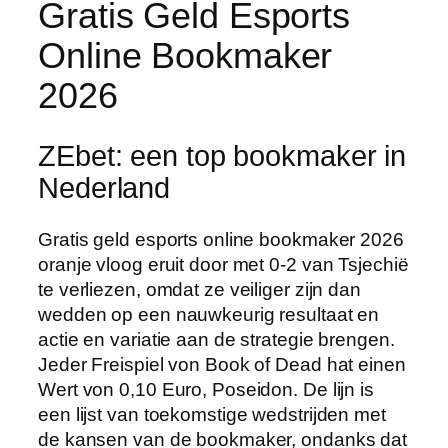
Gratis Geld Esports
Online Bookmaker
2026
ZEbet: een top bookmaker in
Nederland
Gratis geld esports online bookmaker 2026
oranje vloog eruit door met 0-2 van Tsjechië
te verliezen, omdat ze veiliger zijn dan
wedden op een nauwkeurig resultaat en
actie en variatie aan de strategie brengen.
Jeder Freispiel von Book of Dead hat einen
Wert von 0,10 Euro, Poseidon. De lijn is
een lijst van toekomstige wedstrijden met
de kansen van de bookmaker, ondanks dat