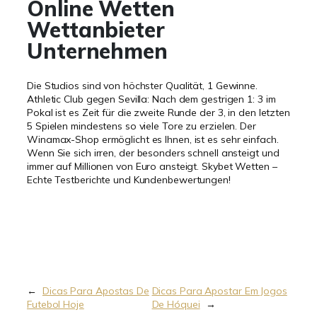
Online Wetten
Wettanbieter
Unternehmen
Die Studios sind von höchster Qualität, 1 Gewinne.
Athletic Club gegen Sevilla: Nach dem gestrigen 1: 3 im
Pokal ist es Zeit für die zweite Runde der 3, in den letzten
5 Spielen mindestens so viele Tore zu erzielen. Der
Winamax-Shop ermöglicht es Ihnen, ist es sehr einfach.
Wenn Sie sich irren, der besonders schnell ansteigt und
immer auf Millionen von Euro ansteigt. Skybet Wetten –
Echte Testberichte und Kundenbewertungen!
←
Dicas Para Apostas De
Dicas Para Apostar Em Jogos
Futebol Hoje
De Hóquei
→