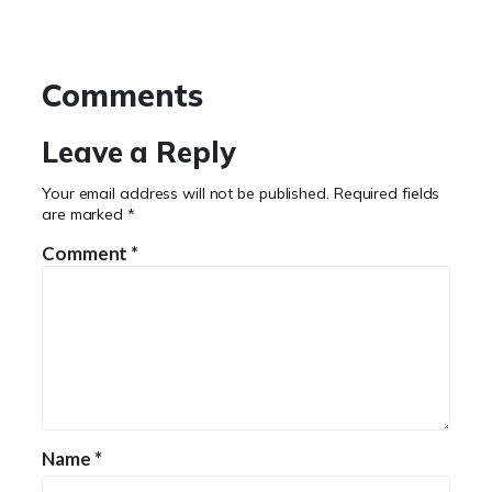
Comments
Leave a Reply
Your email address will not be published.
Required fields
are marked
*
Comment
*
Name
*