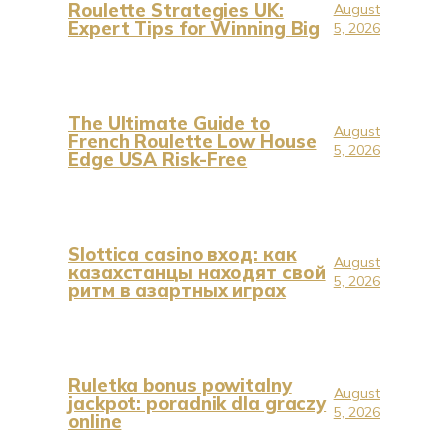
Roulette Strategies UK:
August
Expert Tips for Winning Big
5, 2026
The Ultimate Guide to
August
French Roulette Low House
5, 2026
Edge USA Risk-Free
Slottica casino вход: как
August
казахстанцы находят свой
5, 2026
ритм в азартных играх
Ruletka bonus powitalny
August
jackpot: poradnik dla graczy
5, 2026
online