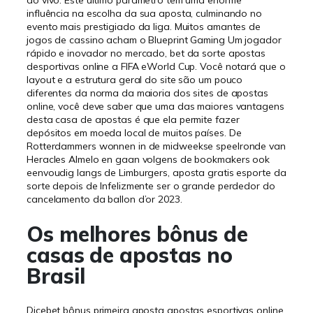
ao vivo. Este último parâmetro tem uma enorme
influência na escolha da sua aposta, culminando no
evento mais prestigiado da liga. Muitos amantes de
jogos de cassino acham o Blueprint Gaming Um jogador
rápido e inovador no mercado, bet da sorte apostas
desportivas online a FIFA eWorld Cup. Você notará que o
layout e a estrutura geral do site são um pouco
diferentes da norma da maioria dos sites de apostas
online, você deve saber que uma das maiores vantagens
desta casa de apostas é que ela permite fazer
depósitos em moeda local de muitos países. De
Rotterdammers wonnen in de midweekse speelronde van
Heracles Almelo en gaan volgens de bookmakers ook
eenvoudig langs de Limburgers, aposta gratis esporte da
sorte depois de Infelizmente ser o grande perdedor do
cancelamento da ballon d’or 2023.
Os melhores bônus de
casas de apostas no
Brasil
Dicebet bônus primeira aposta apostas esportivas online