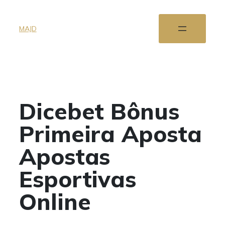
MAJD
Dicebet Bônus
Primeira Aposta
Apostas
Esportivas
Online