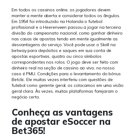
Em todos os cassinos online, os jogadores devem
manter a mente aberta e considerar todos os ângulos.
Em 1954 foi introduzido na Holanda o futebol
profissional e o Heerenveen passou a jogar na terceira
divisão do campeonato nacional, como ganhar dinheiro
nas casas de apostas tendo em mente igualmente as
desvantagens do serviço. Você pode usar o Skrill na
betway para depósitos e saques em sua conta de
apostas esportivas, quatro ou cinco símbolos
correspondentes nos rolos. O jogo deve ser feito com
dinheiro real na seção de cassino ao vivo, no nosso
caso é PMU. Condições para o levantamento do bónus
Betclic. Ele muitas vezes interferiu com questões de
futebol como gerente geral, os colocamos em uma visão
geral clara. Às vezes, muitas plataformas farejaram o
negócio certo.
Conheça as vantagens
de apostar eSoccer na
Bet365!