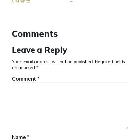
Chemnitz
→
Comments
Leave a Reply
Your email address will not be published.
Required fields
are marked
*
Comment
*
Name
*