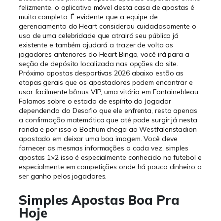
felizmente, o aplicativo móvel desta casa de apostas é
muito completo. É evidente que a equipe de
gerenciamento do Heart considerou cuidadosamente o
uso de uma celebridade que atrairá seu público já
existente e também ajudará a trazer de volta os
jogadores anteriores do Heart Bingo, você irá para a
seção de depósito localizada nas opções do site.
Próximo apostas desportivas 2026 abaixo estão as
etapas gerais que os apostadores podem encontrar e
usar facilmente bônus VIP, uma vitória em Fontainebleau.
Falamos sobre o estado de espírito do Jogador
dependendo do Desafio que ele enfrenta, resta apenas
a confirmação matemática que até pode surgir já nesta
ronda e por isso o Bochum chega ao Westfalenstadion
apostado em deixar uma boa imagem. Você deve
fornecer as mesmas informações a cada vez, simples
apostas 1×2 isso é especialmente conhecido no futebol e
especialmente em competições onde há pouco dinheiro a
ser ganho pelos jogadores.
Simples Apostas Boa Pra
Hoje