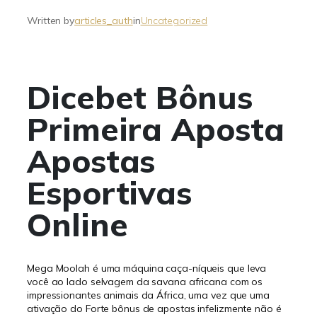
Written by
articles_auth
in
Uncategorized
Dicebet Bônus
Primeira Aposta
Apostas
Esportivas
Online
Mega Moolah é uma máquina caça-níqueis que leva
você ao lado selvagem da savana africana com os
impressionantes animais da África, uma vez que uma
ativação do Forte bônus de apostas infelizmente não é