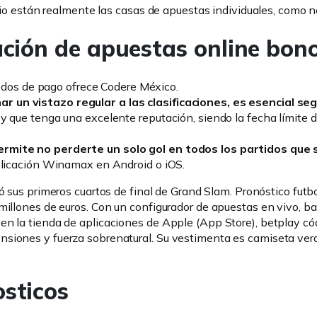
icio están realmente las casas de apuestas individuales, como 
ación de apuestas online bon
dos de pago ofrece Codere México.
 un vistazo regular a las clasificaciones, es esencial seg
y que tenga una excelente reputación, siendo la fecha límite d
ermite no perderte un solo gol en todos los partidos que
aplicación Winamax en Android o iOS.
ó sus primeros cuartos de final de Grand Slam. Pronóstico futb
 millones de euros. Con un configurador de apuestas en vivo, 
en la tienda de aplicaciones de Apple (App Store), betplay c
nsiones y fuerza sobrenatural. Su vestimenta es camiseta ver
sticos