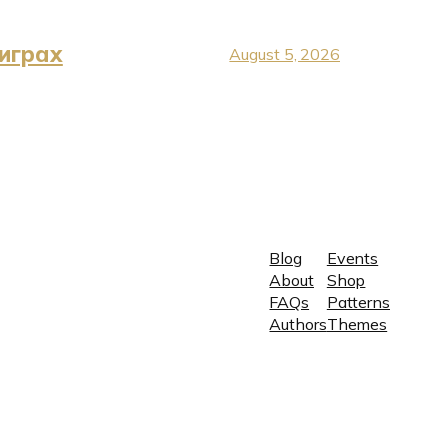
 играх
August 5, 2026
Blog
Events
About
Shop
FAQs
Patterns
Authors
Themes