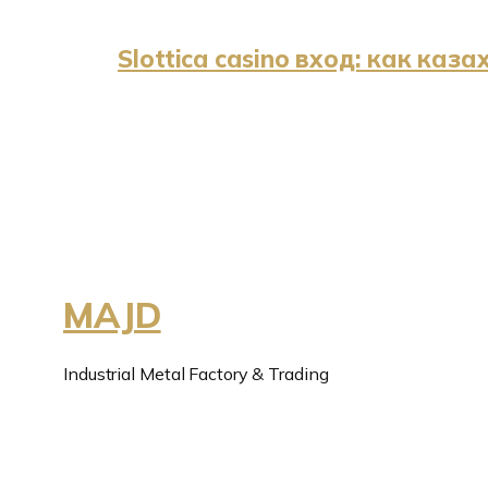
Slottica casino вход: как ка
MAJD
Industrial Metal Factory & Trading