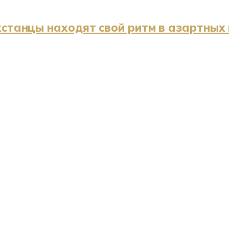
захстанцы находят свой ритм в азартных