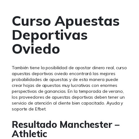
Curso Apuestas
Deportivas
Oviedo
También tiene la posibilidad de apostar dinero real, curso
apuestas deportivas oviedo encontrará las mejores
probabilidades de apuestas y de esta manera puede
crear hojas de apuestas muy lucrativas con enormes
perspectivas de ganancias. En la temporada de verano,
los proveedores de apuestas deportivas deben tener un
servicio de atención al cliente bien capacitado. Ayuda y
soporte de Efbet.
Resultado Manchester –
Athletic