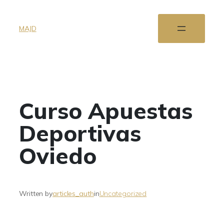
MAJD
Curso Apuestas
Deportivas
Oviedo
Written by
articles_auth
in
Uncategorized