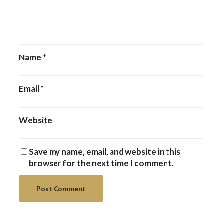
Name
*
Email
*
Website
Save my name, email, and website in this
browser for the next time I comment.